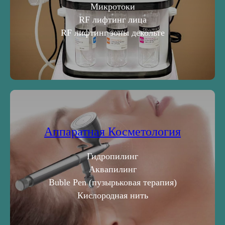
Микротоки
RF лифтинг лица
RF лифтинг зоны декольте
Аппаратная Косметология
Гидропилинг
Аквапилинг
Buble Pen (пузырьковая терапия)
Кислородная нить