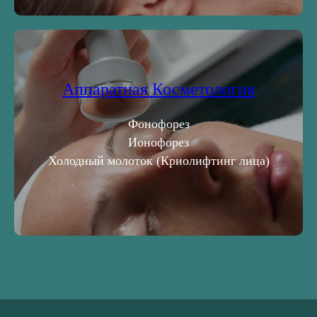
Аппаратная Косметология
Фонофорез
Ионофорез
Холодный молоток (Криолифтинг лица)