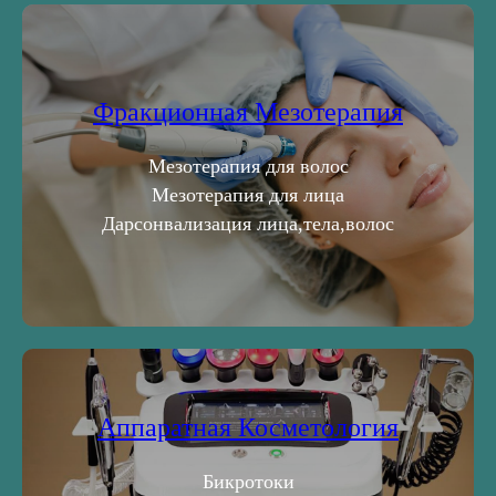
Фракционная Мезотерапия
Мезотерапия для волос
Мезотерапия для лица
Дарсонвализация лица,тела,волос
Аппаратная Косметология
Бикротоки