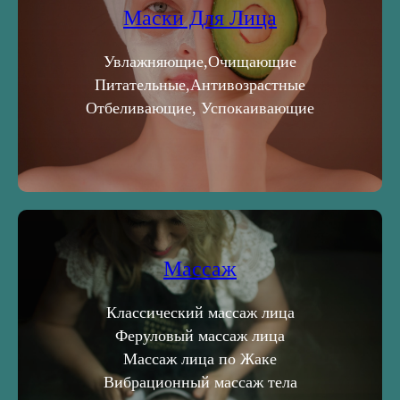
Маски Для Лица
Увлажняющие,Очищающие
Питательные,Антивозрастные
Отбеливающие, Успокаивающие
Массаж
Классический массаж лица
Феруловый массаж лица
Массаж лица по Жаке
Вибрационный массаж тела