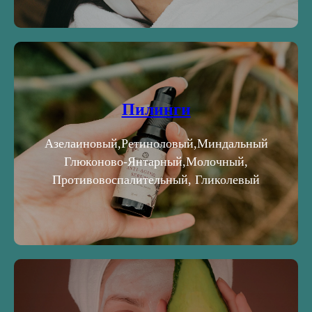
Пилинги
Азелаиновый,Ретиноловый,Миндальный
Глюконово-Янтарный,Молочный,
Противовоспалительный, Гликолевый